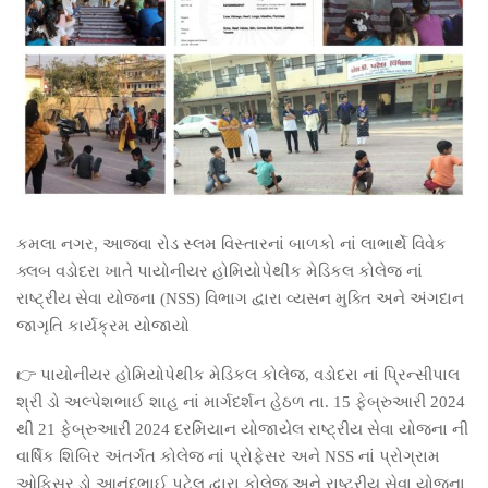
કમલા નગર, આજવા રોડ સ્લમ વિસ્તારનાં બાળકો નાં લાભાર્થે વિવેક
ક્લબ વડોદરા ખાતે પાયોનીયર હોમિયોપેથીક મેડિકલ કોલેજ નાં
રાષ્ટ્રીય સેવા યોજના (NSS) વિભાગ દ્વારા વ્યસન મુક્તિ અને અંગદાન
જાગૃતિ કાર્યક્રમ યોજાયો
👉 પાયોનીયર હોમિયોપેથીક મેડિકલ કોલેજ, વડોદરા નાં પ્રિન્સીપાલ
શ્રી ડો અલ્પેશભાઈ શાહ નાં માર્ગદર્શન હેઠળ તા. 15 ફેબ્રુઆરી 2024
થી 21 ફેબ્રુઆરી 2024 દરમિયાન યોજાયેલ રાષ્ટ્રીય સેવા યોજના ની
વાર્ષિક શિબિર અંતર્ગત કોલેજ નાં પ્રોફેસર અને NSS નાં પ્રોગ્રામ
ઓફિસર ડો આનંદભાઈ પટેલ દ્વારા કોલેજ અને રાષ્ટ્રીય સેવા યોજના