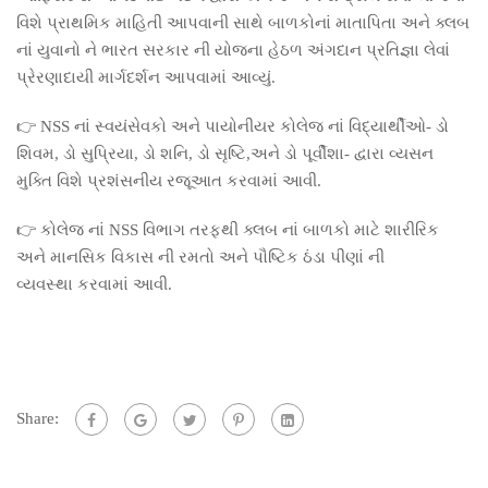
વિશે પ્રાથમિક માહિતી આપવાની સાથે બાળકોનાં માતાપિતા અને ક્લબ
નાં યુવાનો ને ભારત સરકાર ની યોજના હેઠળ અંગદાન પ્રતિજ્ઞા લેવાં
પ્રેરણાદાયી માર્ગદર્શન આપવામાં આવ્યું.
👉 NSS નાં સ્વયંસેવકો અને પાયોનીયર કોલેજ નાં વિદ્યાર્થીઓ- ડો
શિવમ, ડો સુપ્રિયા, ડો શનિ, ડો સૃષ્ટિ,અને ડો પૂર્વીશા- દ્વારા વ્યસન
મુક્તિ વિશે પ્રશંસનીય રજૂઆત કરવામાં આવી.
👉 કોલેજ નાં NSS વિભાગ તરફથી ક્લબ નાં બાળકો માટે શારીરિક
અને માનસિક વિકાસ ની રમતો અને પૌષ્ટિક ઠંડા પીણાં ની
વ્યવસ્થા કરવામાં આવી.
Share: