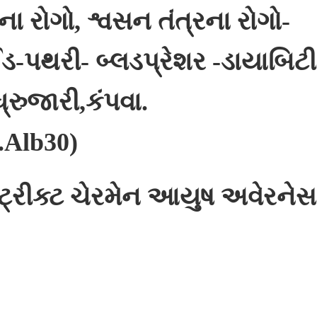
 ના રોગો, શ્વસન તંત્રના રોગો-
-પથરી- બ્લડપ્રેશર -ડાયાબિટ
્રુજારી,કંપવા.
.Alb30)
્ટ્રીક્ટ ચેરમેન આયુષ અવેરનેસ