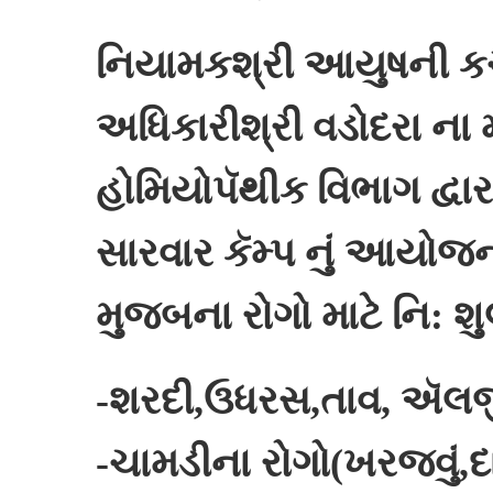
નિયામકશ્રી આયુષની કચે
અધિકારીશ્રી વડોદરા ના મ
હોમિયોપૅથીક વિભાગ દ્વ
સારવાર કૅમ્પ નું આયોજન
મુજબના રોગો માટે નિ: શ
-શરદી,ઉધરસ,તાવ, ઍલર્
-ચામડીના રોગો(ખરજવું,દાદ