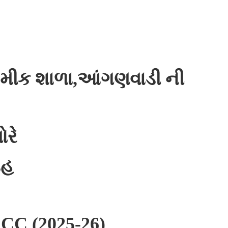
થમીક શાળા,આંગણવાડી ની
ોરે
ાહ
RCC (2025-26)