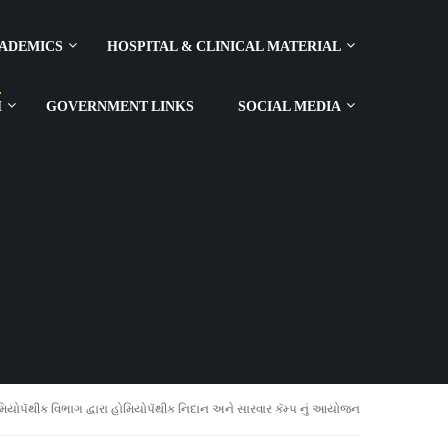
ADEMICS
HOSPITAL & CLINICAL MATERIAL
H
GOVERNMENT LINKS
SOCIAL MEDIA
ોમિયોપૅથીક વિભાગ દ્વારા હોમિયોપૅથીક નિદાન અને સારવાર કૅમ્પ નું આયોજન