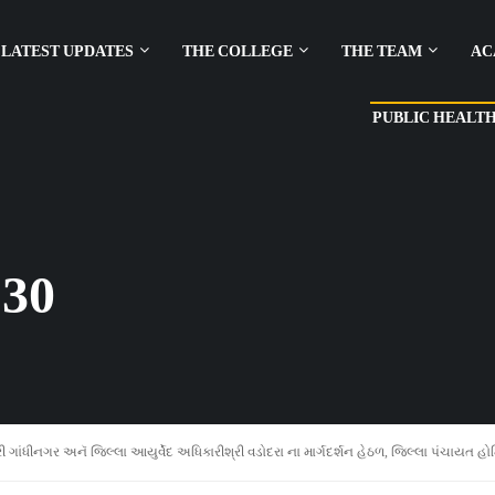
LATEST UPDATES
THE COLLEGE
THE TEAM
AC
PUBLIC HEALT
30
ગાંધીનગર અનૅ જિલ્લા આયુર્વેદ અધિકારીશ્રી વડોદરા ના માર્ગદર્શન હેઠળ, જિલ્લા પંચાયત હ