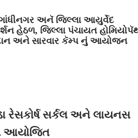
ાંધીનગર અનૅ જિલ્લા આયુર્વેદ
દર્શન હેઠળ, જિલ્લા પંચાયત હોમિયોપૅ
િદાન અને સારવાર કૅમ્પ નું આયોજન
રેસકોર્ષ સર્કલ અને લાયનસ
રી આયોજિત