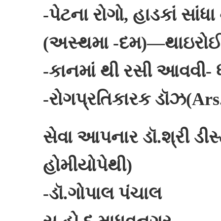
-પેટના રોગો, હાડકાં સાંધા
(અસ્થમા -દમ)—થાઇરોઈડ
-કાનમાં થી રસી આવવી- ધ
-રોગપ્રતિકારક ડૉઝ(Ars
સેવા આપનાર ડૉ.શ્રી ડીસ
હોમીયોપેથી)
-ડૉ.ગોપાલ પંચાલ