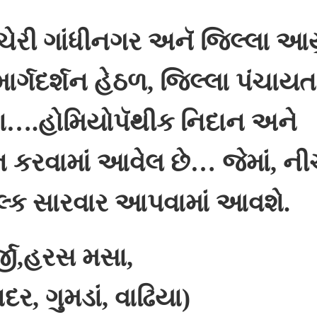
રી ગાંધીનગર અનૅ જિલ્લા આયુર
ાર્ગદર્શન હેઠળ, જિલ્લા પંચાયત
ારા….હોમિયોપૅથીક નિદાન અને
 કરવામાં આવેલ છે… જેમાં, ની
ુલ્ક સારવાર આપવામાં આવશે.
જી,હરસ મસા,
ર, ગુમડાં, વાઢિયા)