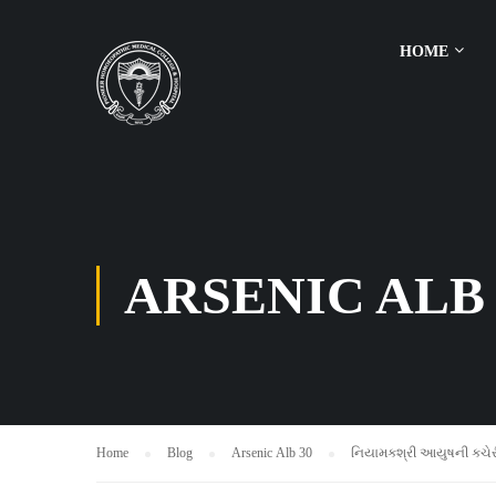
HOME
ARSENIC ALB 
Home
Blog
Arsenic Alb 30
નિયામકશ્રી આયુષની કચેરી 