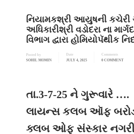
નિયામકશ્રી આયુષની કચેરી ગ
અધિકારીશ્રી વડોદરા ના માર્ગ
વિભાગ દ્વારા હોમિયોપૅથીક ન
Date
Comments
Posted by
SOHIL MOMIN
JULY 4, 2025
0 COMMENT
તા.3-7-25 ને ગુરૂવારે ….
લાયન્સ કલબ ઑફ બરોડા 
ક્લબ ઓફ સંસ્કાર નગ