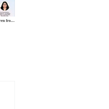
Webinar on Protection of Children from Sexual Offences (POCSO) Act, 2012