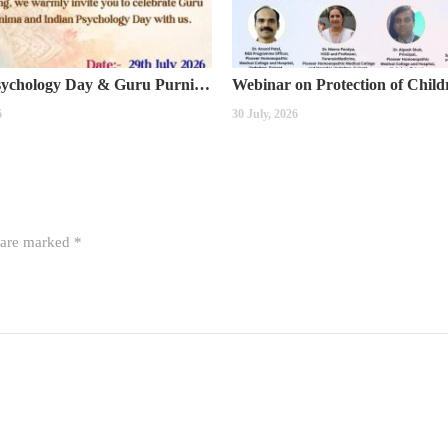
Indian Psychology Day & Guru Purnima Celebration
6
30 July, 2026
s are marked
*