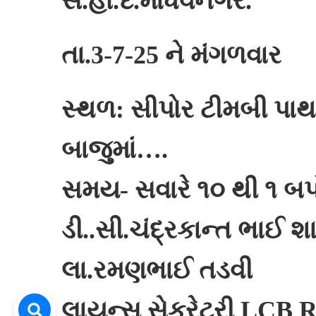
સ.હો.દ.માધવનગર.
તા.3-7-25 ને મંગળવાર
સ્થળ: સીપોર ટીમબી પા
બાજુમાં….
સમય- સવારે ૧૦ થી ૧ બપ
ડી..સી.ચંદ્રકાન્ત ભાઈ શ
લા.રમણભાઈ તડવી
લાયન્સ સેક્રેટરી LCB 